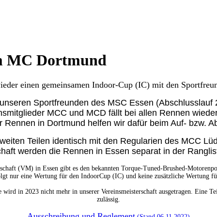
em MC Dortmund
ieder einen gemeinsamen Indoor-Cup (IC) mit den Sportfr
 unseren Sportfreunden des MSC Essen (Abschlusslauf 20
insmitglieder MCC und MCD fällt bei allen Rennen wied
r Rennen in Dortmund helfen wir dafür beim Auf- bzw. Ab
weiten Teilen identisch mit den Regularien des MCC Lü
chaft werden die Rennen in Essen separat in der Ranglis
erschaft (VM) in Essen gibt es den bekannten Torque-Tuned-Brushed-Motorenp
gt nur eine Wertung für den IndoorCup (IC) und keine zusätzliche Wertung fu
 wird in 2023 nicht mehr in unserer Vereinsmeisterschaft ausgetragen. Eine T
zulässig.
Ausschreibung und Reglement
(Stand 06.11.2022)